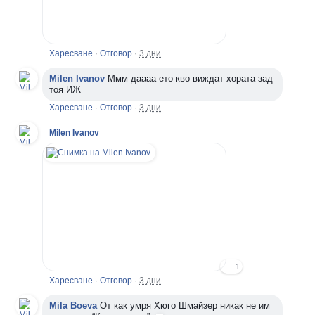
Харесване
·
Отговор
·
3 дни
Milen Ivanov
Ммм даааа ето кво виждат хората зад
тоя ИЖ
Харесване
·
Отговор
·
3 дни
Milen Ivanov
1
Харесване
·
Отговор
·
3 дни
Mila Boeva
От как умря Хюго Шмайзер никак не им