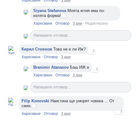
Харесване
·
Отговор
·
3 дни
Siyana Stefanova
Моята ютия има по-
излята форма!
Харесване
·
Отговор
·
3 дни
·
Редактирано
Напишете отговор...
Кирил Стоянов
Това не е ли Иж?
2
Харесване
·
Отговор
·
3 дни
Branimir Atanasov
Баш ИЖ е
2
Харесване
·
Отговор
·
3 дни
Напишете отговор...
Filip Konovski
Наистина ще уморят човека ... От
смях.
2
Харесване
·
Отговор
·
3 дни