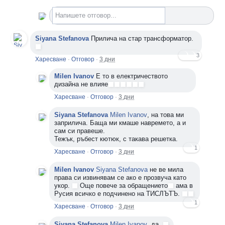
Напишете отговор...
Siyana Stefanova
Прилича на стар трансформатор.
3
Харесване
·
Отговор
·
3 дни
Milen Ivanov
Е то в електричеството
дизайна не влияе
Харесване
·
Отговор
·
3 дни
Siyana Stefanova
Milen Ivanov
, на това ми
заприлича. Баща ми кмаше навремето, а и
сам си правеше.
Тежък, ръбест кютюк, с такава решетка.
1
Харесване
·
Отговор
·
3 дни
Milen Ivanov
Siyana Stefanova
не ве мила
права си извинявам се ако е прозвуча като
укор.
Още повече за обращението
ама в
Русия всичко е подчинено на ТИСЛЪТЪ.
1
Харесване
·
Отговор
·
3 дни
Siyana Stefanova
Milen Ivanov
, да.