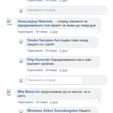
Харесване
·
Отговор
·
3 дни
Напишете отговор...
Александър Николов
....според законите на
аеродинамиката този брикет не може да помръдне
1
Харесване
·
Отговор
·
3 дни
Stoyko Georgiev
Ако върви само назад
нещата се търпят
Харесване
·
Отговор
·
3 дни
Filip Konovski
Аеродинамиката им е най-
малкият проблем.
Харесване
·
Отговор
·
3 дни
Напишете отговор...
Mila Boeva
Аз продължавам да си мисля, че е
шега.
1
Харесване
·
Отговор
·
3 дни
Winnetou Jivkov Sexcoburgotov
Нашето