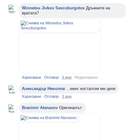
Winnetou Jivkov Sexcoburgotov
Дръжките на
вратата?
Харесване
·
Отговор
·
3 дни
·
Редактирано
Александър Николов
...ееех носталгия ме цепи
Харесване
·
Отговор
·
3 дни
Branimir Atanasov
Оригиналът: