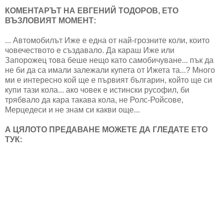
КОМЕНТАРЪТ НА ЕВГЕНИЙ ТОДОРОВ, ЕТО
ВЪЗЛОВИЯТ МОМЕНТ:
... Автомобилът Иже е една от най-грозните коли, които
човечеството е създавало. Да караш Иже или
Запорожец това беше нещо като самобичуване... пък да
не би да са имали залежали купета от Ижета та...? Много
ми е интересно кой ще е първият българин, който ще си
купи тази кола... ако човек е истински русофил, би
трябвало да кара такава кола, не Ролс-Ройсове,
Мерцедеси и не знам си какви още...
А ЦЯЛОТО ПРЕДАВАНЕ МОЖЕТЕ ДА ГЛЕДАТЕ ЕТО
ТУК: