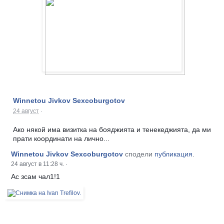
Winnetou Jivkov Sexcoburgotov
24 август
·
Ако някой има визитка на бояджията и тенекеджията, да ми
прати координати на лично...
Winnetou Jivkov Sexcoburgotov
сподели
публикация
.
24 август в 11:28 ч.
·
Ас зсам чал1!1