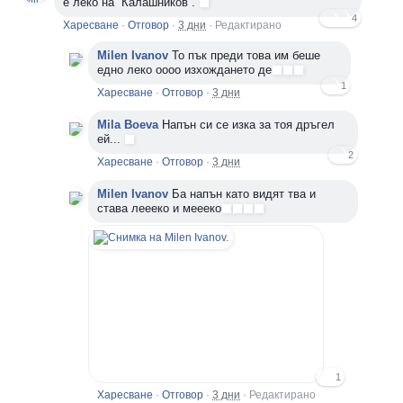
е леко на “Калашников”.
4
Харесване
·
Отговор
·
3 дни
·
Редактирано
Milen Ivanov
То пък преди това им беше
едно леко оооо изхождането де
1
Харесване
·
Отговор
·
3 дни
Mila Boeva
Напън си се изка за тоя дръгел
ей...
2
Харесване
·
Отговор
·
3 дни
Milen Ivanov
Ба напън като видят тва и
става леееко и меееко
1
Харесване
·
Отговор
·
3 дни
·
Редактирано