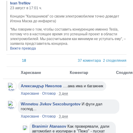
Ivan Trefilov
23 август в 17:01 ч.
Концерн "Калашников" со своим электромобилем точно доведет
Илона Маска до инфаркта)
"Мы говорим о том, чтобы составить конкуренцию именно Tesla,
потому что в на
стоящее время это успешный проект в области
электромобилей. Мы рассчитываем как минимум не уступать ему", –
заявила представитель концерна.
Вижте превода
18
18
37 коментара
2 споделяния
Харесване
Коментар
Споделя
Коментари
Александър Николов
....ама има и багажник
Харесване
·
Отговор
·
3 дни
Winnetou Jivkov Sexcoburgotov
И фуги дал
господ...
Харесване
·
Отговор
·
3 дни
Branimir Atanasov
Как проверявали, дали
автомобил е изолиран в "Пежо" - пускат