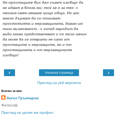
На простаците бих дал съвет изобщо да
не идват в блога ми; той не е за тях: с
техния свят нямаме нищо общо. Но ако
много държат да си показват
простотията и мерзавщината, давам им
тази възможност - с оглед народът да
види какво представляват и по този начин
да може да се отврати не само от
простаците и мерзавците, но и от
простащината и от мерзавщините
изобщо!
‹
›
Начална страница
Преглед на уеб версията
Всичко за мен
Ангел Грънчаров
Философ
Преглед на целия ми профил