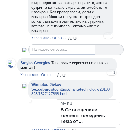
вътре една котка, затварят вратите, ако на
сутринта котката е умряла, автомобилът е
изолиран. Как проверявали, дали е
изолиран Москвич - пускат вътре една
котка, затварят вратите, ако на сутринта
котката не е избягала - автомобилът е
изолиран...
1
Харесване
·
Отговор
·
3 дни
Напишете отговор...
Stoyko Georgiev
Това обаче сериозно не е някъв
майтап !
1
Харесване
·
Отговор
·
3 дни
Winnetou Jivkov
Sexcoburgotov
https://ria.ru/technology/20180
823/1527127868.html
RIA.RU
В Сети оценили
концепт конкурента
Tesla от…