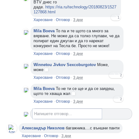
BTV днес го
даде.
https://ria.ru/technology/20180823/1527
127868.html
1
Харесване
·
Отговор
·
3 дни
Mila Boeva
То па и те щото са много за
вярване. Не може да са толко глупави, че да
полират един джуган и да го нарекат
конкурент на Тесла бе. Просто не може!
Харесване
·
Отговор
·
3 дни
Winnetou Jivkov Sexcoburgotov
Може,
може
2
Харесване
·
Отговор
·
3 дни
Mila Boeva
То не ти се ще и да се заядеш,
щото те хваща жал
2
Харесване
·
Отговор
·
3 дни
Напишете отговор...
Александър Николов
багажника....с външни панти
Харесване
·
Отговор
·
3 дни