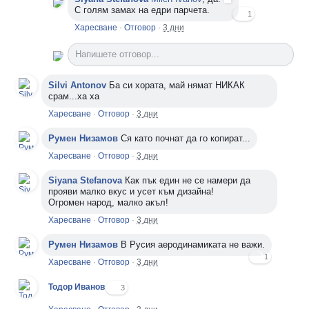
С голям замах на едри парчета.
1
Харесване
·
Отговор
·
3 дни
Напишете отговор...
Silvi Antonov
Ба си хората, май нямат НИКАК
срам...ха ха
Харесване
·
Отговор
·
3 дни
Румен Низамов
Ся като почнат да го копират...
Харесване
·
Отговор
·
3 дни
Siyana Stefanova
Как пък един не се намери да
прояви малко вкус и усет към дизайна!
Огромен народ, малко акъл!
Харесване
·
Отговор
·
3 дни
Румен Низамов
В Русия аеродинамиката не важи.
1
Харесване
·
Отговор
·
3 дни
Тодор Иванов
3