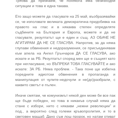
Трябва да признаем, че понякога има безизходни
ситуации и това е една такава.
Ето защо можете да гласувате на 25 май, въобразявайки
се, че използвате великата демократична придобивка на
правото на глас и в някаква степен определяте
съдбините на България и Европа, можете и да не
гласувате, резултатът ще е един и същ. АЗ ОБАЧЕ НЕ
АГИТИРАМ ДА НЕ СЕ ГЛАСУВА. Напротив, за да няма
глупави обвинения и недоразумения, се присъединявам
към апела на Ангел Грънчаров ДА СЕ ГЛАСУВА, ако
искате и за РБ. Резултатът според мен ще е същият като
при негласуване, но ВЪПРЕКИ ТОВА ГЛАСУВАЙТЕ и ако
искате: ЗА РБ. Няма проблем. - Така поне ще избегна
поредните идиотски обвинения в пропаганда и
манипулация от чулите-недочули и не(до)разбрали, с
каквито светът е пълен.
Иначе смятам, че комунизмът някой ден може би все пак
ще бъде победен, но това в никакъв случай няма да
стане с избори, нито с някакви „нежни революции” и
под., а вероятно след големи кръвопролития, и то в
световен мащаб. Дано съм лош пророк, но натам отиват