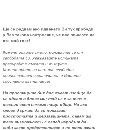
Ще се радвам ако идването Ви тук пробуди
у Вас такова настроение, че все по-често да
сте мой гост!
Коментирайте смело, ползвайте се от
свободата си. Уважавайте истината,
презирайте лъжата и лъжците.
Коментарите са напълно свободни,
единственият ограничител е Вашето
собствено възпитание!
На простаците бих дал съвет изобщо да
не идват в блога ми; той не е за тях: с
техния свят нямаме нищо общо. Но ако
много държат да си показват
простотията и мерзавщината, давам им
тази възможност - с оглед народът да
види какво представляват и по този начин