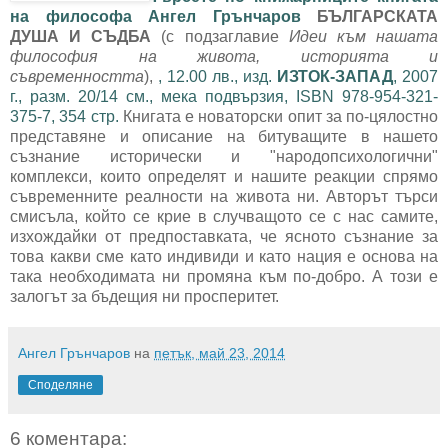
на философа Ангел Грънчаров
БЪЛГАРСКАТА
ДУША И СЪДБА
(с подзаглавие
Идеи към нашата
философия на живота, историята и
съвременността
),
, 12.00 лв., изд.
ИЗТОК-ЗАПАД
, 2007
г., разм. 20/14 см., мека подвързия, ISBN 978-954-321-
375-7, 354 стр.
Книгата е новаторски опит за по-цялостно
представяне и описание на битуващите в нашето
съзнание исторически и "народопсихологични"
комплекси, които определят и нашите реакции спрямо
съвременните реалности на живота ни. Авторът търси
смисъла, който се крие в случващото се с нас самите,
изхождайки от предпоставката, че ясното съзнание за
това какви сме като индивиди и като нация е основа на
така необходимата ни промяна към по-добро. А този е
залогът за бъдещия ни просперитет.
Ангел Грънчаров
на
петък, май 23, 2014
Споделяне
6 коментара: