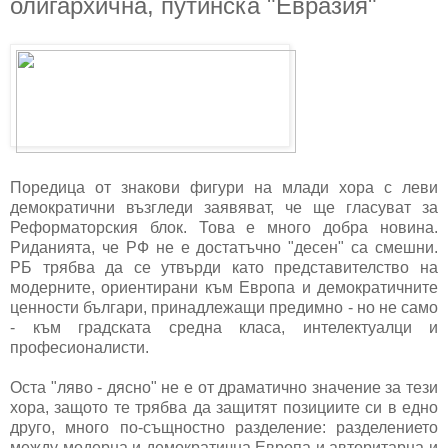
олигархична, путинска "Евразия"
Поредица от знакови фигури на млади хора с леви
демократични възгледи заявяват, че ще гласуват за
Реформаторския блок. Това е много добра новина.
Риданията, че РФ не е достатъчно "десен" са смешни.
РБ трябва да се утвърди като представителство на
модерните, ориентирани към Европа и демократичните
ценности българи, принадлежащи предимно - но не само
- към градската средна класа, интелектуалци и
професионалисти.
Оста "ляво - дясно" не е от драматично значение за тези
хора, защото те трябва да защитят позициите си в едно
друго, много по-същностно разделение: разделението
между модерна и демократична Европа и авторитарна и