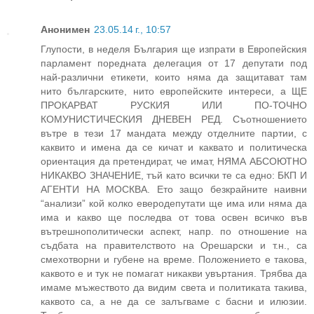
Анонимен
23.05.14 г., 10:57
Глупости, в неделя България ще изпрати в Европейския
парламент поредната делегация от 17 депутати под
най-различни етикети, които няма да защитават там
нито българските, нито европейските интереси, а ЩЕ
ПРОКАРВАТ РУСКИЯ ИЛИ ПО-ТОЧНО
КОМУНИСТИЧЕСКИЯ ДНЕВЕН РЕД. Съотношението
вътре в тези 17 мандата между отделните партии, с
каквито и имена да се кичат и каквато и политическа
ориентация да претендират, че имат, НЯМА АБСОЮТНО
НИКАКВО ЗНАЧЕНИЕ, тъй като всички те са едно: БКП И
АГЕНТИ НА МОСКВА. Ето защо безкрайните наивни
“анализи” кой колко еверодепутати ще има или няма да
има и какво ще последва от това освен всичко във
вътрешнополитически аспект, напр. по отношение на
съдбата на правителството на Орешарски и т.н., са
смехотворни и губене на време. Положението е такова,
каквото е и тук не помагат никакви увъртания. Трябва да
имаме мъжеството да видим света и политиката такива,
каквото са, а не да се залъгваме с басни и илюзии.