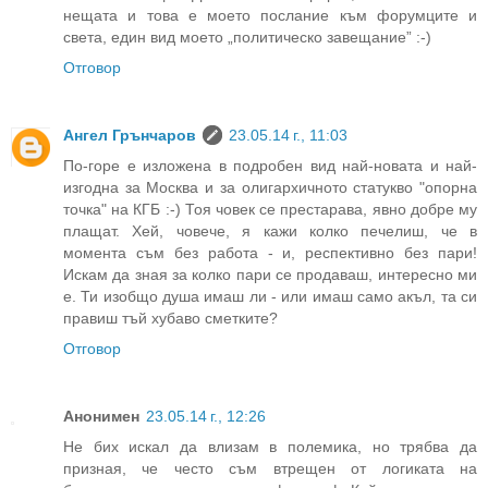
нещата и това е моето послание към форумците и
света, един вид моето „политическо завещание” :-)
Отговор
Ангел Грънчаров
23.05.14 г., 11:03
По-горе е изложена в подробен вид най-новата и най-
изгодна за Москва и за олигархичното статукво "опорна
точка" на КГБ :-) Тоя човек се престарава, явно добре му
плащат. Хей, човече, я кажи колко печелиш, че в
момента съм без работа - и, респективно без пари!
Искам да зная за колко пари се продаваш, интересно ми
е. Ти изобщо душа имаш ли - или имаш само акъл, та си
правиш тъй хубаво сметките?
Отговор
Анонимен
23.05.14 г., 12:26
Не бих искал да влизам в полемика, но трябва да
призная, че често съм втрещен от логиката на