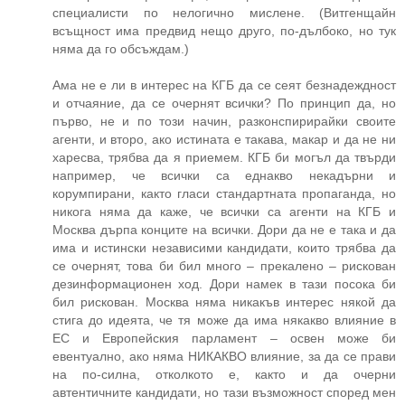
специалисти по нелогично мислене. (Витгенщайн
всъщност има предвид нещо друго, по-дълбоко, но тук
няма да го обсъждам.)
Ама не е ли в интерес на КГБ да се сеят безнадеждност
и отчаяние, да се очернят всички? По принцип да, но
първо, не и по този начин, разконспирирайки своите
агенти, и второ, ако истината е такава, макар и да не ни
харесва, трябва да я приемем. КГБ би могъл да твърди
например, че всички са еднакво некадърни и
корумпирани, както гласи стандартната пропаганда, но
никога няма да каже, че всички са агенти на КГБ и
Москва дърпа конците на всички. Дори да не е така и да
има и истински независими кандидати, които трябва да
се очернят, това би бил много – прекалено – рискован
дезинформационен ход. Дори намек в тази посока би
бил рискован. Москва няма никакъв интерес някой да
стига до идеята, че тя може да има някакво влияние в
ЕС и Европейския парламент – освен може би
евентуално, ако няма НИКАКВО влияние, за да се прави
на по-силна, отколкото е, както и да очерни
автентичните кандидати, но тази възможност според мен