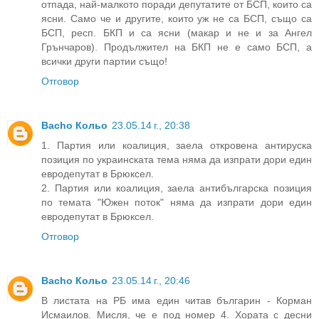
отпада, най-малкото поради депутатите от БСП, които са
ясни. Само че и другите, които уж не са БСП, също са
БСП, респ. БКП и са ясни (макар и не и за Ангел
Грънчаров). Продължител на БКП не е само БСП, а
всички други партии също!
Отговор
Bacho Кольо
23.05.14 г., 20:38
1. Партия или коалиция, заела откровена антируска
позиция по украинската тема няма да изпрати дори един
евродепутат в Брюксел.
2. Партия или коалиция, заела антибългарска позиция
по темата "Южен поток" няма да изпрати дори един
евродепутат в Брюксел.
Отговор
Bacho Кольо
23.05.14 г., 20:46
В листата на РБ има един читав българин - Корман
Исмаилов. Мисля, че е под номер 4. Хората с десни