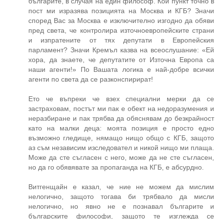
българите, в случая на един философ. Кой пункт точно в
пост ми изразява позицията на Москва и КГБ? Значи
според Вас за Москва е изключително изгодно да обяви
пред света, че контролира източноевропейските страни
и изпратените от тях депутати в Европейския
парламент? Значи Кремъл казва на всеослушание: «Ей
хора, да знаете, че депутатите от Източна Европа са
наши агенти!» По Вашата логика е най-добре всички
агенти по света да се разконспирират!
Ето че въпреки че взех специални мерки да се
застраховам, постът ми пак е обект на недоразумения и
неразбиране и пак трябва да обяснявам до безкрайност
като на малки деца: моята позиция е просто едно
възможно гледище, нямащо нищо общо с КГБ, защото
аз съм независим изследовател и никой нищо ми плаща.
Може да сте съгласен с него, може да не сте съгласен,
но да го обявявате за пропаганда на КГБ, е абсурдно.
Витгенщайн е казал, че ние не можем да мислим
нелогично, защото тогава би трябвало да мисли
нелогично, но явно не е познавал българите и
българските философи, защото те изглежда се