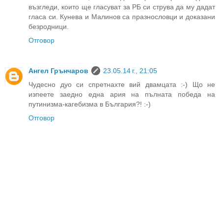
възгледи, които ще гласуват за РБ си струва да му дадат
гласа си. Кунева и Малинов са празнословци и доказани
безродници.
Отговор
Ангел Грънчаров
23.05.14 г., 21:05
Чудесно дуо си спретнахте вий двамцата :-) Що не
изпеете заедно една ария на пълната победа на
путинизма-кагебизма в България?! :-)
Отговор