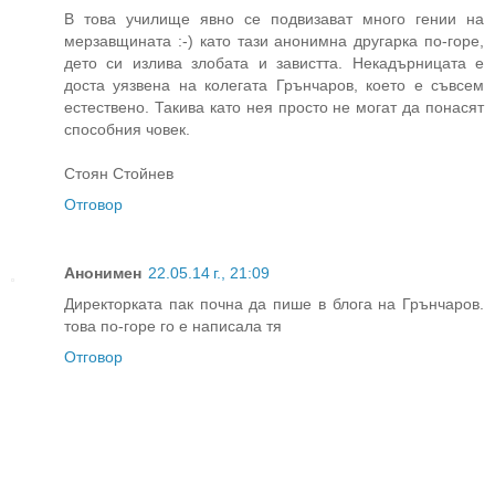
В това училище явно се подвизават много гении на
мерзавщината :-) като тази анонимна другарка по-горе,
дето си излива злобата и завистта. Некадърницата е
доста уязвена на колегата Грънчаров, което е съвсем
естествено. Такива като нея просто не могат да понасят
способния човек.
Стоян Стойнев
Отговор
Анонимен
22.05.14 г., 21:09
Директорката пак почна да пише в блога на Грънчаров.
това по-горе го е написала тя
Отговор