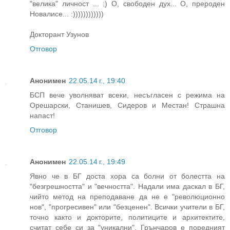
"велика" личност ... :) О, свободен дух... О, прероден
Новалисе... :))))))))))))
Докторант Узунов
Отговор
Анонимен
22.05.14 г., 19:40
БСП вече уволняват всеки, несъгласен с режима на
Орешарски, Станишев, Сидеров и Местан! Страшна
напаст!
Отговор
Анонимен
22.05.14 г., 19:49
Явно че в БГ доста хора са болни от болестта на
"безгрешността" и "вечността". Надали има даскал в БГ,
чийто метод на преподаване да не е "революционно
нов", "прогресивен" или "безценен". Всички учители в БГ,
точно както и докторите, политиците и архитектите,
считат себе си за "уникални". Грънчаров е поредният