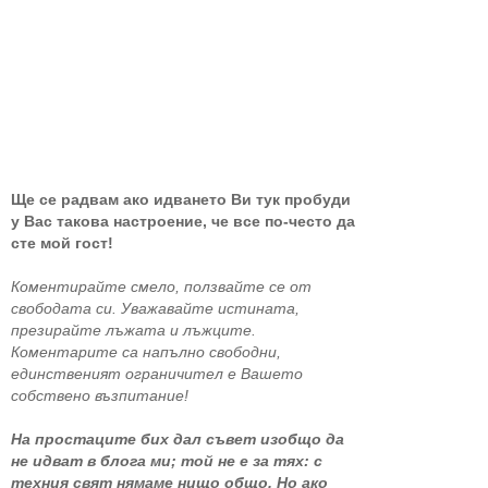
Ще се радвам ако идването Ви тук пробуди
у Вас такова настроение, че все по-често да
сте мой гост!
Коментирайте смело, ползвайте се от
свободата си. Уважавайте истината,
презирайте лъжата и лъжците.
Коментарите са напълно свободни,
единственият ограничител е Вашето
собствено възпитание!
На простаците бих дал съвет изобщо да
не идват в блога ми; той не е за тях: с
техния свят нямаме нищо общо. Но ако