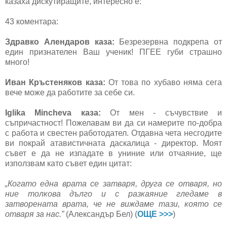
казаха дискутиращите, интересно е:
43 коментара:
Здравко Алендаров каза:
Безрезервна подкрепа от
един признателен Ваш ученик! ПГЕЕ губи страшно
много!
Иван Кръстеняков каза:
От това по хубаво няма сега
вече може да работите за себе си.
Iglika Mincheva каза:
От мен - съчувствие и
съпричастност! Пожелавам ви да си намерите по-добра
с работа и свестен работодател. Отдавна чета несгодите
ви покрай атавистичната даскалица - директор. Моят
съвет е да не изпадате в униние или отчаяние, ще
използвам като съвет един цитат:
„Когато една врата се затваря, друга се отваря, но
ние толкова дълго и с разкаяние гледаме в
затворената врата, че не виждаме тази, която се
отваря за нас.”
(Александър Бел) (
ОЩЕ >>>
)