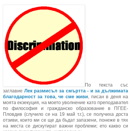
По текста със
заглавие
Лек размисъл за смъртта - и за дължимата
благодарност за това, че сме живи
, писан в деня на
моята екзекуция, на моето уволнение като преподавател
по философия и гражданско образование в ПГЕЕ-
Пловдив (случило се на 19 май т.г.), се получиха доста
отзиви, които ми се ще да бъдат запазени, понеже в тях
на места се дискутират важни проблеми; ето какво си