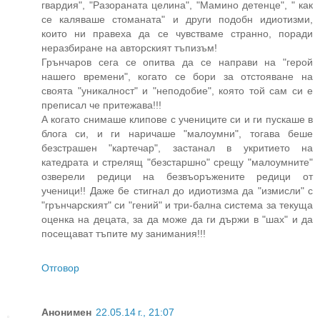
гвардия", "Разораната целина", "Мамино детенце", " как
се каляваше стоманата" и други подобн идиотизми,
които ни правеха да се чувстваме странно, поради
неразбиране на авторският тъпизъм!
Грънчаров сега се опитва да се направи на "герой
нашего времени", когато се бори за отстояване на
своята "уникалност" и "неподобие", която той сам си е
преписал че притежава!!!
А когато снимаше клипове с учениците си и ги пускаше в
блога си, и ги наричаше "малоумни", тогава беше
безстрашен "картечар", застанал в укритието на
катедрата и стрелящ "безстаршно" срещу "малоумните"
озверели редици на безвъоръжените редици от
ученици!! Даже бе стигнал до идиотизма да "измисли" с
"грънчарският" си "гений" и три-бална система за текуща
оценка на децата, за да може да ги държи в "шах" и да
посещават тъпите му занимания!!!
Отговор
Анонимен
22.05.14 г., 21:07