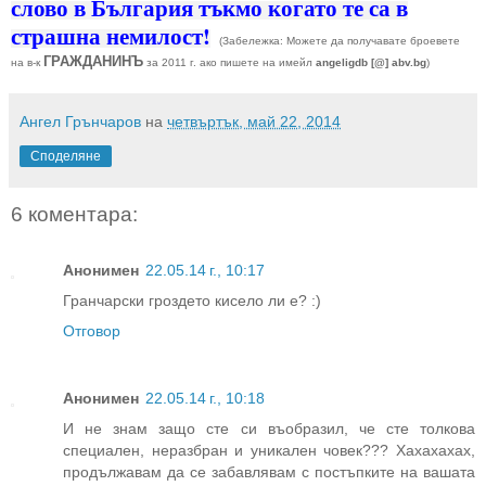
слово в България тъкмо когато те са в
страшна немилост!
(Забележка: Можете да получавате броевете
ГРАЖДАНИНЪ
на в-к
за 2011 г. ако пишете на имейл
angeligdb [@] abv.bg
)
Ангел Грънчаров
на
четвъртък, май 22, 2014
Споделяне
6 коментара:
Анонимен
22.05.14 г., 10:17
Гранчарски гроздето кисело ли е? :)
Отговор
Анонимен
22.05.14 г., 10:18
И не знам защо сте си въобразил, че сте толкова
специален, неразбран и уникален човек??? Хахахахах,
продължавам да се забавлявам с постъпките на вашата