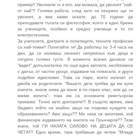
пример!! Уволнили го и ето, как можаха, да уволнят "най-
от най"!! Голяма работа, след като си ненужен ще те
уволнят, а вие какво искате, до 70 години да
преподавате тъпата си философия, която е едно бреме
за учениците, особено в средно училище и то по
електротехника.
За учителите, доктрите и политиците, техните професии
са най-тежки!! Попитайте ги! Да работиш по 3-4 часа на
ден, да си изливаш личният неприязън към деца е
сигурно голямо густо. В момента всички даскали си
"вадят" допълнително по още една заплата, необложена
с данък, от частни уроци, издаване на помагала, и други
подобни идиотизми. Това са пари, които излизат от
джоба на родителите. "Вашето дете трябва да ми купи
книгите, иначе няма да мине в по-горен клас, или да си
вземе изпита"- това им са основните рекетъорски
приказки. Точно като докторите!!! В същото време, има
бюджет, кпйто не знайно защо не покрива нуждите на
образованието? Ами защо?? Ми нека се запитаме, кой
финансира издаването на книгите на Грънчаров?? Тези
книги, той ГИ НАЛАГА СИЛОВО НА ДЕЦАТА ДА СЕ
ЧЕТАТ!! Едно време, така трябваше да четем "Млада