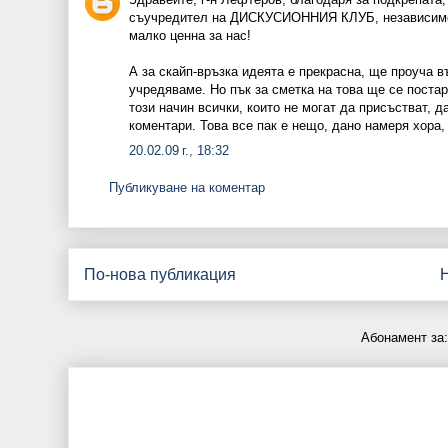
съучредител на ДИСКУСИОННИЯ КЛУБ, независимо ч
малко ценна за нас!
А за скайп-връзка идеята е прекрасна, ще проуча въ
учредяваме. Но пък за сметка на това ще се постар
този начин всички, които не могат да присъстват, д
коментари. Това все пак е нещо, дано намеря хора,
20.02.09 г., 18:32
Публикуване на коментар
По-нова публикация
Абонамент за