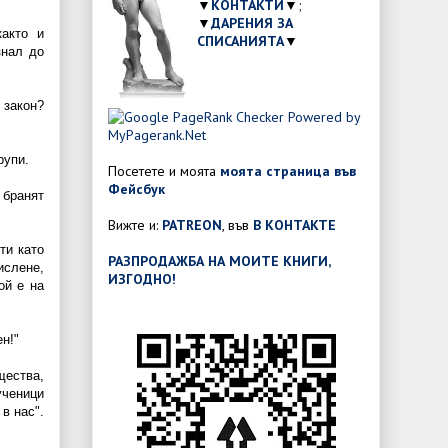
▼
КОНТАКТИ
▼;
▼
ДАРЕНИЯ ЗА
както и
СПИСАНИЯТА
▼
знал до
 закон?
рупи.
Посетете и моята
моята страница във
Фейсбук
бранят
Вижте и:
PATREON
, във
В КОНТАКТЕ
ти като
РАЗПРОДАЖБА НА МОИТЕ КНИГИ,
ислене,
ИЗГОДНО!
ой е на
н!"
щества,
ученици
в нас".