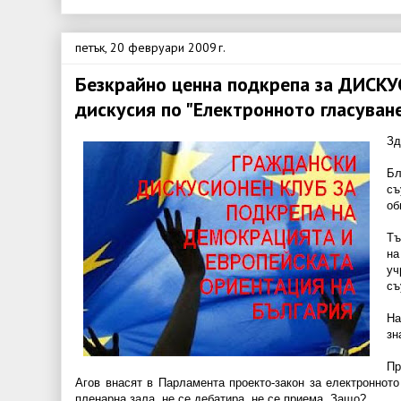
петък, 20 февруари 2009 г.
Безкрайно ценна подкрепа за ДИСК
дискусия по "Електронното гласуван
Зд
Бл
с
об
Тъ
на
уч
съ
На
зн
Пр
Агов внасят в Парламента проекто-закон за електронното
пленарна зала, не се дебатира, не се приема. Защо?