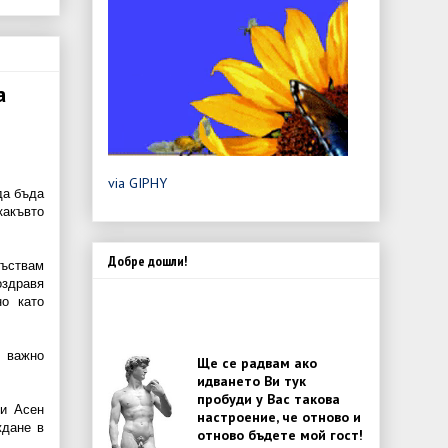
а
via GIPHY
да бъда
какъвто
Добре дошли!
съствам
здравя
о като
с важно
Ще се радвам ако
идването Ви тук
пробуди у Вас такова
си Асен
настроение, че отново и
ждане в
отново бъдете мой гост!