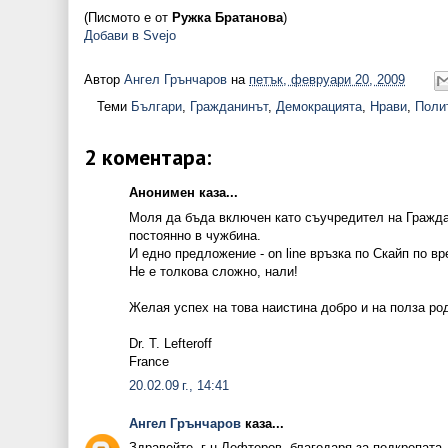
(Писмото е от
Ружка Братанова
)
Добави в Svejo
Автор
Ангел Грънчаров
на
петък, февруари 20, 2009
Теми
Българи
,
Гражданинът
,
Демокрацията
,
Нрави
,
Поли
2 коментара:
Анонимен каза...
Моля да бъда включен като съучредител на Граждан
постоянно в чужбина.
И едно предложение - on line връзка по Скайп по вр
Не е толкова сложно, нали!
Желая успех на това наистина добро и на полза ро
Dr. T. Lefteroff
France
20.02.09 г., 14:41
Ангел Грънчаров
каза...
Здравейте, г-н Лефтеров, благодаря за подкрепата,