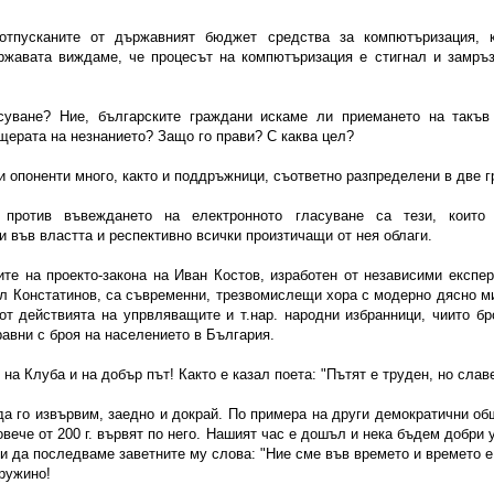
отпусканите от държавният бюджет средства за компютъризация, 
ржавата виждаме, че процесът на компютъризация е стигнал и замръ
суване? Ние, българските граждани искаме ли приемането на такъв
щерата на незнанието? Защо го прави? С каква цел?
 опоненти много, както и поддръжници, съответно разпределени в две г
, против въвеждането на електронното гласуване са тези, които 
и във властта и респективно всички произтичащи от нея облаги.
те на проекто-закона на Иван Костов, изработен от независими експер
л Констатинов, са съвременни, трезвомислещи хора с модерно дясно м
от действията на упрвляващите и т.нар. народни избранници, чиито бр
равни с броя на населението в България.
на Клуба и на добър път! Както е казал поета: "Пътят е труден, но славе
а го извървим, заедно и докрай. По примера на други демократични об
овече от 200 г. вървят по него. Нашият час е дошъл и нека бъдем добри 
и да последваме заветните му слова: "Ние сме във времето и времето е 
ружино!