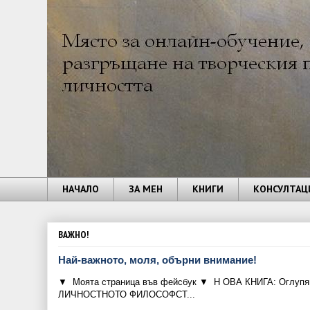
НАЧАЛО
ЗА МЕН
КНИГИ
КОНСУЛТАЦ
ВАЖНО!
Най-важното, моля, обърни внимание!
▼ Моята страница във фейсбук ▼ Н ОВА КНИГА: Оглупява
ЛИЧНОСТНОТО ФИЛОСОФСТ...