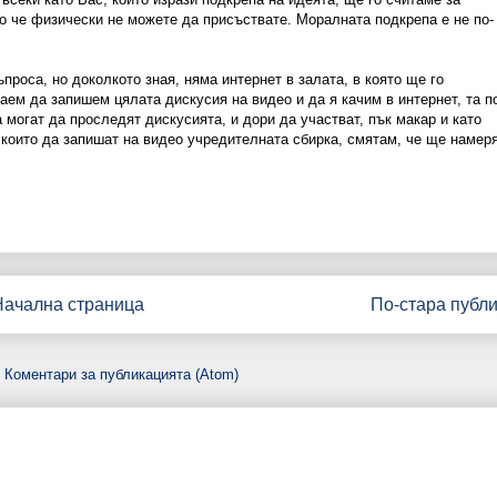
е физически не можете да присъствате. Моралната подкрепа е не по-
проса, но доколкото зная, няма интернет в залата, в която ще го
аем да запишем цялата дискусия на видео и да я качим в интернет, та п
а могат да проследят дискусията, и дори да участват, пък макар и като
 които да запишат на видео учредителната сбирка, смятам, че ще намеря
Начална страница
По-стара публ
:
Коментари за публикацията (Atom)