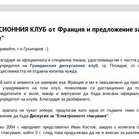
УСИОННИЯ КЛУБ от Франция и предложение з
е"
равейте, г-н Грънчаров :-)
агодаря за официалната и специална покана, удостояваща ме с честта 
ъучредител на
Гражданския дискусионен клуб
, гр. Пловдив, от 
ществеността ни отдавна изпитва нужда.
й като в момента се намирам във Франция и ми е невъзможно да при
 учредяването на този клуб, позволявам си дистанционно да по
редителите и моля, макар и виртуално да бъда вписана официалн
учредител на клуба. Благодаря за разбирането.
 вратата ни чукат избори, предлагам като една от първите теми 
ачение да бъде
Дискусия за "Електронното гласуване"
.
ез 2004 г. народният представител Иван Костов, заедно с колегата 
 гласуване, който 5 г. след това продължава да не е внесен за разле