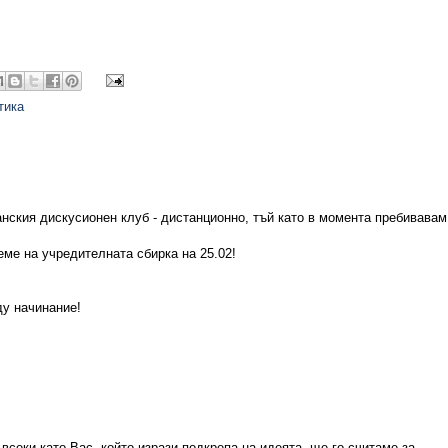
тика
ския дискусионен клуб - дистанционно, тъй като в момента пребивавам
еме на учредителната сбирка на 25.02!
ду начинание!
 всеки като Вас, който изрази подкрепа на идеята, ще го считаме за