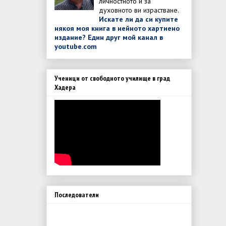
личностното и за
духовното ви израстване.
Искате ли да си купите
някоя моя книга в нейното хартиено
издание?
Един друг мой канал в
youtube.com
Ученици от свободното училище в град
Хадера
Последователи