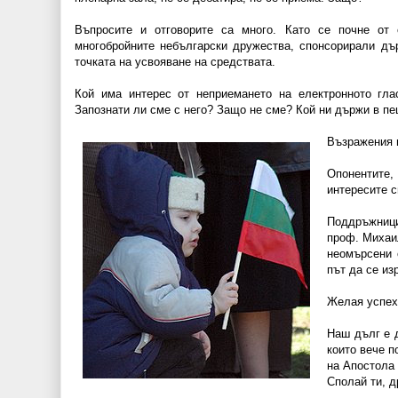
Въпросите и отговорите са много. Като се почне от 
многобройните небългарски дружества, спонсорирали дъ
точката на усвояване на средствата.
Кой има интерес от неприемането на електронното гла
Запознати ли сме с него? Защо не сме? Кой ни държи в пе
Възражения и
Опонентите
интересите с
Поддръжници
проф. Михаи
неомърсени 
път да се из
Желая успех 
Наш дълг е д
които вече п
на Апостола 
Сполай ти, д